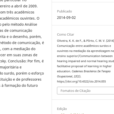
ereiro a abril de 2009.
Publicado
 com três acadêmicos
2014-09-02
s acadêmicos ouvintes. O
do pelo método Análise
mas de comunicação
Como Citar
crita e o desenho, porém,
Oliveira, K. K. de F., & Pôrto, C. M. V. (2014)
 método de comunicação, é
Comunicação entre acadêmicos surdos e
e, com a mediação do
ouvintes na mediação da aprendizagem n
lecer em suas zonas de
ensino superior/Communication between
ky. Conclusão: Por fim, é
hearing impaired and normal hearing stud
facilitative proposal of learning in higher
majoritária e
education.
Cadernos Brasileiros De Terapia
o surdo, porém o esforço
Ocupacional
,
22
(2).
ituição e de professores
https://doi.org/10.4322/cto.2014.055
 à formação do futuro
Fomatos de Citação
Edição