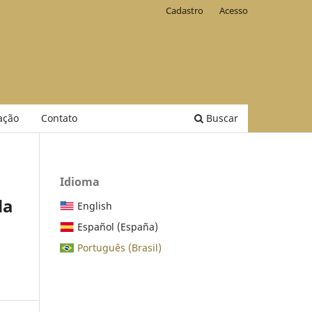
Cadastro
Acesso
ação
Contato
Buscar
Idioma
da
English
Español (España)
Português (Brasil)