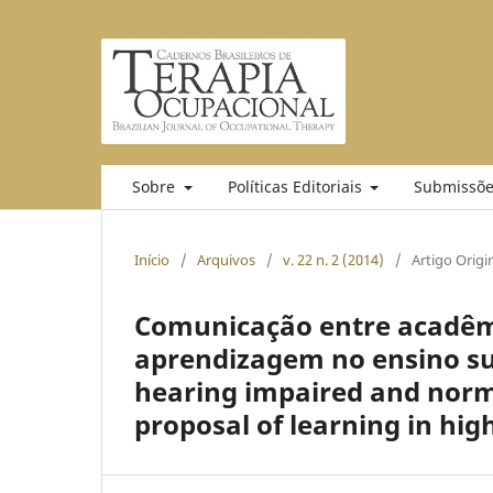
Sobre
Políticas Editoriais
Submissõe
Início
/
Arquivos
/
v. 22 n. 2 (2014)
/
Artigo Origi
Comunicação entre acadêmi
aprendizagem no ensino s
hearing impaired and norma
proposal of learning in hig