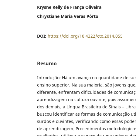
Krysne Kelly de França Oliveira
Chrystiane Maria Veras Pôrto
DOI:
https://doi.org/10.4322/cto.2014.055
Resumo
Introdução: Há um avanço na quantidade de su
ensino superior. Na sua maioria, são jovens qu
diferente, enfrentam dificuldades de comunicaçã
aprendizagem na cultura ouvinte, pois assumem
dos demais, a Língua Brasileira de Sinais – Libra
buscou identificar as formas de comunicação ut
surdos e ouvintes, verificando como essas podem
de aprendizagem. Procedimentos metodológicos
qualitativa, utilizou o espaço de uma universida