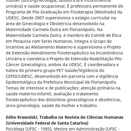
mulher (onco-ginecologia, obstetrícia e incontinência
urinária) e saúde ocupacional. É professora permanente do
Programa de Pós-Graduação em Fisioterapia (Mestrado) da
UDESC. Desde 2007 supervisiona o estágio curricular na
área de Ginecologia e Obstetrícia desenvolvido na
Maternidade Carmela Dutra em Florianópolis. Na
Maternidade Carmela Dutra, é membro do Comitê de Ética
em Pesquisa com Seres Humanos, integra o Grupo de
Incentivo ao Aleitamento Materno e supervisiona o Projeto
de Extensão Atendimento Fisioterapêutico na Incontinência
Urinária e coordena o Projeto de Extensão Reabilitação Pós-
Câncer Ginecológico, ambos da UDESC. É coordenadora e
tutora do primeiro grupo PET-Saúde/Vigilância do
CEFID/UDESC, desenvolvido em parceria com a Vigilância
Epidemiológica da Prefeitura Municipal de Florianópolis.
Temas de interesse e de publicações: atenção primária na
saúde materno-infantil, avaliação e tratamento
fisioterapêutico dos distúrbios ginecológicos e obstétricos,
onco-ginecologia, saúde da mulher x trabalho.
Edite Krawulski,
Trabalha no Revista de Ciências Humanas
(Universidade Federal de Santa Catarina)
Psicóloga (UFSC - 1985), Mestre em Administração (UFSC -