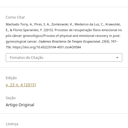
Como Citar
Machado Toriy, A., Pires, S. A., Zomkowski, K., Medeiros da Luz, C., Krawulski,
E., & Flores Sperandio, F. (2015). Processo de recuperação físico-emocional no
pós-câncer ginecológico/Process of physical and emotional recovery in post-
gynecological cancer.
Cadernos Brasileiros De Terapia Ocupacional
,
23
(4), 747–
756. https://doi.org/10.4322/0104-4931.ctoAO0584
Fomatos de Citação
Edição
v. 23 n. 4 (2015)
Seção
Artigo Original
Licença