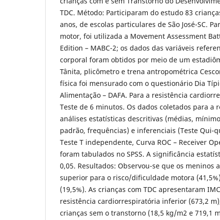
crianças com e sem Transtorno do Desenvolvim
TDC. Método: Participaram do estudo 83 criança
anos, de escolas particulares de São José-SC. P
motor, foi utilizada a Movement Assessment Bat
Edition – MABC-2; os dados das variáveis refere
corporal foram obtidos por meio de um estadiô
Tânita, plicômetro e trena antropométrica Cescor
física foi mensurado com o questionário Dia Típi
Alimentação – DAFA. Para a resistência cardiorres
Teste de 6 minutos. Os dados coletados para a r
análises estatísticas descritivas (médias, mínim
padrão, frequências) e inferenciais (Teste Qui-q
Teste T independente, Curva ROC – Receiver Ope
foram tabulados no SPSS. A significância estatís
0,05. Resultados: Observou-se que os meninos 
superior para o risco/dificuldade motora (41,5
(19,5%). As crianças com TDC apresentaram IMC 
resistência cardiorrespiratória inferior (673,2 m
crianças sem o transtorno (18,5 kg/m2 e 719,1 m