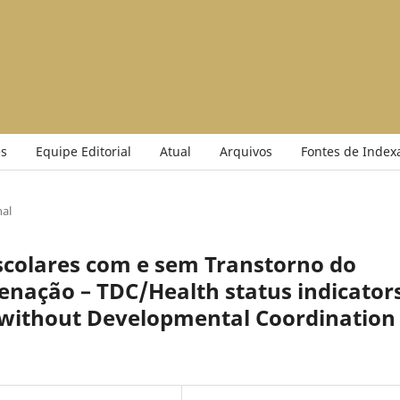
s
Equipe Editorial
Atual
Arquivos
Fontes de Index
nal
scolares com e sem Transtorno do
nação – TDC/Health status indicator
d without Developmental Coordination