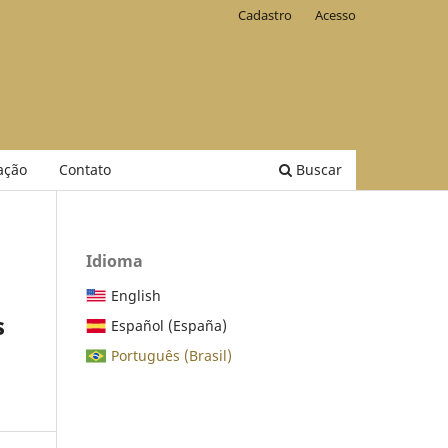
Cadastro
Acesso
ação
Contato
Buscar
Idioma
English
s
Español (España)
Português (Brasil)