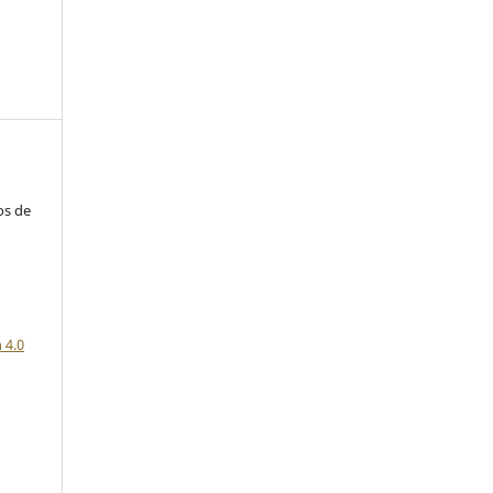
os de
a
 4.0