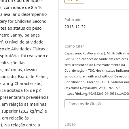
ento da Coordenação –
s, com idade de 8 a 10
ara avaliar o desempenho
Publicado
tery for Children Second
2015-12-22
ntes ao status do peso
metro Sanny, balança
f. O nível de atividade
Como Citar
co de Atividades Físicas e
Capistrano, R., Alexandre, J. M., & Beltrame,
piratória, foi realizado o
(2015). Indicadores de saúde em escolares
ealização das
sem Transtorno do Desenvolvimento da
os, máximos, desvio
Coordenação – TDC/Health status indicator
uadrado, Exato de Fisher,
schoolchildren with and without Develop
Coordination Disorder – DCD.
Cadernos Bras
rating Characteristic)
De Terapia Ocupacional
,
23
(4), 765–773.
tica adotada foi de p≤
https://doi.org/10.4322/0104-4931.ctoAO0
apresentaram prevalência
Fomatos de Citação
%) em relação às meninas
superior (20,2 kg/m2) e
), em relação às
Edição
). Na relação entre a