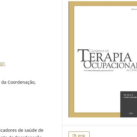
601
 da Coordenação,
dicadores de saúde de
PDF