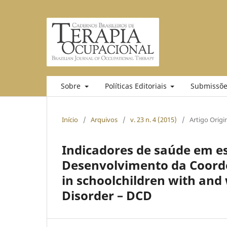
Sobre
Políticas Editoriais
Submissõe
Início
/
Arquivos
/
v. 23 n. 4 (2015)
/
Artigo Origi
Indicadores de saúde em e
Desenvolvimento da Coorde
in schoolchildren with an
Disorder – DCD