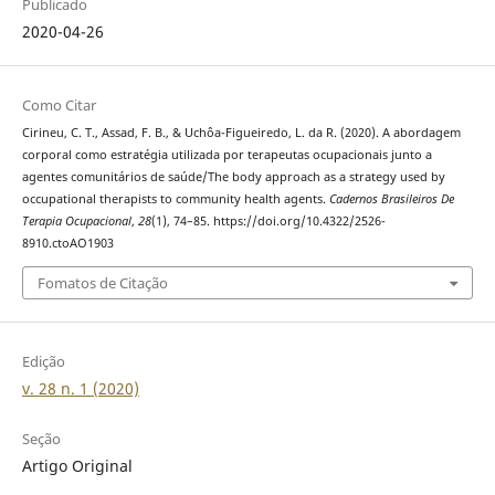
Publicado
2020-04-26
Como Citar
Cirineu, C. T., Assad, F. B., & Uchôa-Figueiredo, L. da R. (2020). A abordagem
corporal como estratégia utilizada por terapeutas ocupacionais junto a
agentes comunitários de saúde/The body approach as a strategy used by
occupational therapists to community health agents.
Cadernos Brasileiros De
Terapia Ocupacional
,
28
(1), 74–85. https://doi.org/10.4322/2526-
8910.ctoAO1903
Fomatos de Citação
Edição
v. 28 n. 1 (2020)
Seção
Artigo Original