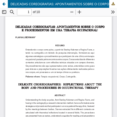
DELICADAS COREOGRAFIAS: APONTAMENTOS SOBRE O CORPO E PROCEDIMENTOS EM UMA TERAPIA OCUPACIONAL