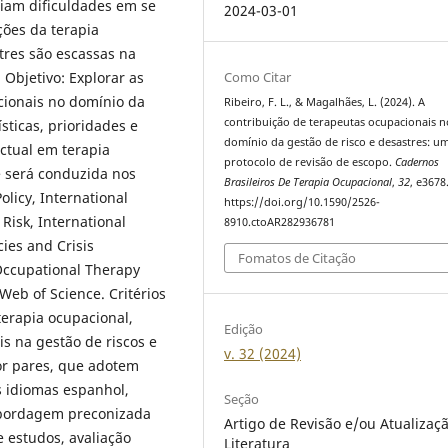
iam dificuldades em se
2024-03-01
ções da terapia
res são escassas na
Como Citar
 Objetivo: Explorar as
cionais no domínio da
Ribeiro, F. L., & Magalhães, L. (2024). A
contribuição de terapeutas ocupacionais n
ísticas, prioridades e
domínio da gestão de risco e desastres: u
ectual em terapia
protocolo de revisão de escopo.
Cadernos
 será conduzida nos
Brasileiros De Terapia Ocupacional
,
32
, e3678
olicy, International
https://doi.org/10.1590/2526-
Risk, International
8910.ctoAR282936781
cies and Crisis
Fomatos de Citação
ccupational Therapy
eb of Science. Critérios
terapia ocupacional,
Edição
s na gestão de riscos e
v. 32 (2024)
or pares, que adotem
s idiomas espanhol,
Seção
 abordagem preconizada
Artigo de Revisão e/ou Atualizaç
e estudos, avaliação
Literatura