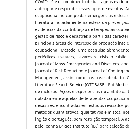
COVID-19 e o rompimento de barragens evidenc
antecipar e responder esses tipos de eventos. A
ocupacional no campo das emergências e desast
literatura, notadamente na esfera da prevenção.
evidências da contribuição de terapeutas ocupa
gestão de risco e desastres a partir das caracter
principais áreas de interesse da produção intel
ocupacional. Método: Uma pesquisa abrangente
periódicos Disasters, Hazards & Crisis in Public P
Journal of Mass Emergencies and Disasters, and 
Journal of Risk Reduction e Journal of Contingen
Management, assim como nas bases de dados O
Literature Search Service (OTDBASE), PubMed e W
de inclusão: Ações e experiências no âmbito da 
notadamente aquelas de terapeutas ocupacionai
desastres, encontradas em estudos revisados p
métodos quantitativos, qualitativos e mistos, no
inglês e português, sem restrição temporal. A
pelo Joanna Briggs Institute (JBI) para seleção d