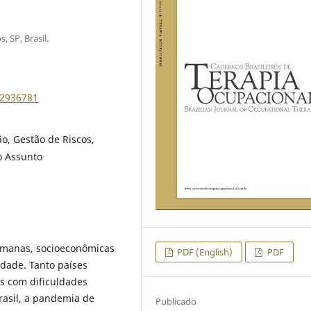
, SP, Brasil.
82936781
o, Gestão de Riscos,
o Assunto
umanas, socioeconômicas
PDF (English)
PDF
idade. Tanto países
es com dificuldades
rasil, a pandemia de
Publicado