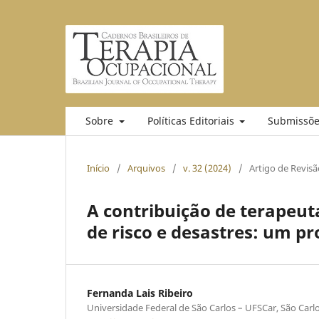
Sobre
Políticas Editoriais
Submissõe
Início
/
Arquivos
/
v. 32 (2024)
/
Artigo de Revisã
A contribuição de terapeut
de risco e desastres: um pr
Fernanda Lais Ribeiro
Universidade Federal de São Carlos – UFSCar, São Carlos