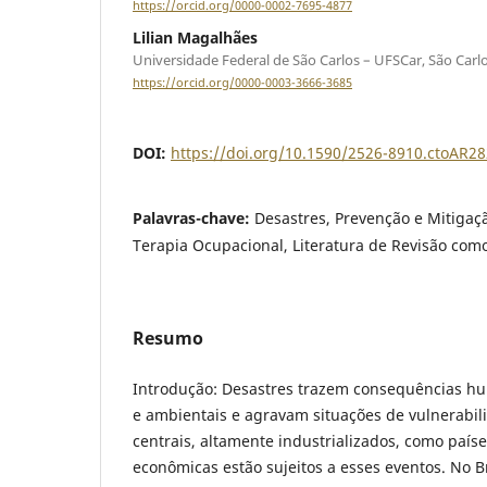
https://orcid.org/0000-0002-7695-4877
Lilian Magalhães
Universidade Federal de São Carlos – UFSCar, São Carlos
https://orcid.org/0000-0003-3666-3685
DOI:
https://doi.org/10.1590/2526-8910.ctoAR2
Palavras-chave:
Desastres, Prevenção e Mitigaçã
Terapia Ocupacional, Literatura de Revisão com
Resumo
Introdução: Desastres trazem consequências h
e ambientais e agravam situações de vulnerabil
centrais, altamente industrializados, como país
econômicas estão sujeitos a esses eventos. No B