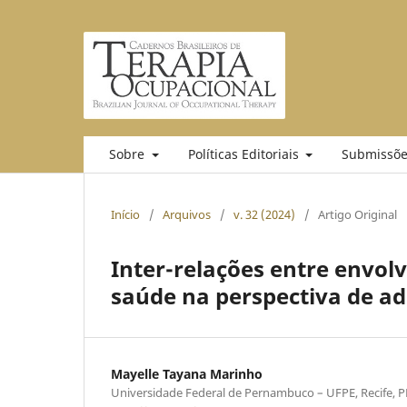
Sobre
Políticas Editoriais
Submissõe
Início
/
Arquivos
/
v. 32 (2024)
/
Artigo Original
Inter-relações entre envol
saúde na perspectiva de ad
Mayelle Tayana Marinho
Universidade Federal de Pernambuco – UFPE, Recife, PE,