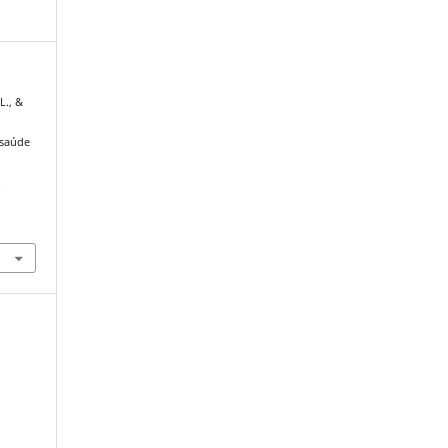
L., &
 saúde
.