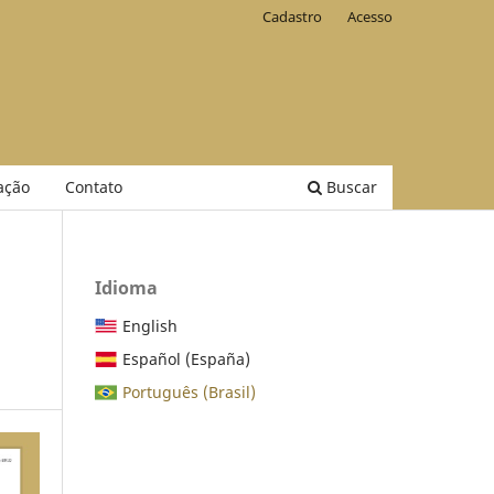
Cadastro
Acesso
ação
Contato
Buscar
Idioma
English
Español (España)
Português (Brasil)