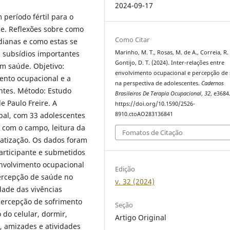
2024-09-17
 período fértil para o
e. Reflexões sobre como
Como Citar
dianas e como estas se
 subsídios importantes
Marinho, M. T., Rosas, M. de A., Correia, R. 
Gontijo, D. T. (2024). Inter-relações entre
m saúde. Objetivo:
envolvimento ocupacional e percepção de
ento ocupacional e a
na perspectiva de adolescentes.
Cadernos
ntes. Método: Estudo
Brasileiros De Terapia Ocupacional
,
32
, e3684
e Paulo Freire. A
https://doi.org/10.1590/2526-
pal, com 33 adolescentes
8910.ctoAO283136841
 com o campo, leitura da
Fomatos de Citação
matização. Os dados foram
articipante e submetidos
envolvimento ocupacional
Edição
percepção de saúde no
v. 32 (2024)
idade das vivências
percepção de sofrimento
Seção
do celular, dormir,
Artigo Original
r, amizades e atividades