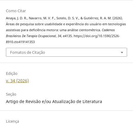
Como Citar
Anaya, J. D. R., Navarro, M. V. F., Sotelo, D. S. V., & Gutiérrez, R. A. M. (2026).
Áreas de pesquisa sobre usabilidade e experiência do usuário em tecnologias
assistivas para deficiência motora: uma análise cientométrica.
Cadernos
Brasileiros De Terapia Ocupacional
,
34
, e4135. https://doi.org/10.1590/2526-
8910.cto419141353
Fomatos de Citação
Edição
v. 34 (2026)
Seção
Artigo de Revisão e/ou Atualização de Literatura
Licença