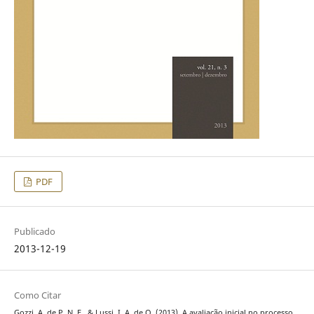
PDF
Publicado
2013-12-19
Como Citar
Gozzi, A. de P. N. F., & Lussi, I. A. de O. (2013). A avaliação inicial no processo