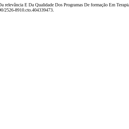
se Da relevância E Da Qualidade Dos Programas De formação Em Terap
1590/2526-8910.cto.404339473.