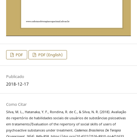
PDF
PDF (English)
Publicado
2018-12-17
Como Citar
Silva, M. L., Hatanaka, Y. F., Rondina, R. de C., & Silva, N. R. (2018). Avaliação
do repertório de habilidades sociais de usuários de substâncias psicoativas
em tratamento/Evaluation of the repertory of social skills of users of
psychoactive substances under treatment.
Cadernos Brasileiros De Terapia
Ocupacional
,
26
(4), 849–858. https://doi.org/10.4322/2526-8910.ctoAO1633