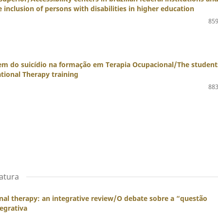
 inclusion of persons with disabilities in higher education
859
em do suicídio na formação em Terapia Ocupacional/The students
tional Therapy training
883
ratura
onal therapy: an integrative review/O debate sobre a “questão
tegrativa