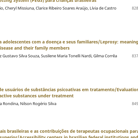
etting System (PEGS) para crianças brasileiras
 Cheryl Missiuna, Clarice Ribeiro Soares Araújo, Lívia de Castro
828
ra adolescentes com a doença e seus familiares/Leprosy: meanin
isease and their family members
Gustavo Silva Souza, Susilene Maria Tonelli Nardi, Gilma Corrêa
837
 de usuários de substâncias psicoativas em tratamento/Evaluatio
hoactive substances under treatment
a Rondina, Nilson Rogério Silva
849
ais brasileiras e as contribuições de terapeutas ocupacionais par
uperior/Accessibility centers in brazilian federal institutions an