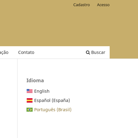
Cadastro
Acesso
ação
Contato
Buscar
Idioma
English
Español (España)
Português (Brasil)