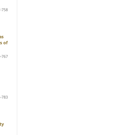
-758
as
s of
-767
-783
ty