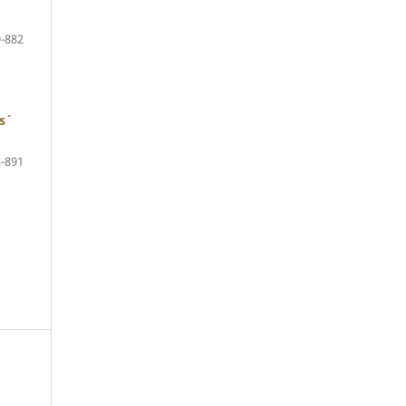
-882
´
-891