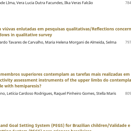
de LIma, Vera Lucia Dutra Facundes, Ilka Veras Falcão
784
m viúvas enlutadas em pesquisas qualitativas/Reflections concer
dows in qualitative survey
icardo Tavares de Carvalho, Maria Helena Morgani de Almeida, Selma
797
s membros superiores contemplam as tarefas mais realizadas em
ctivity assessment instruments of the upper limbs do contempl
le with hemiparesis?
o, Letícia Cardoso Rodrigues, Raquel Pinheiro Gomes, Stella Maris
809
cy and Goal Setting System (PEGS) for Brazilian children/Validade e