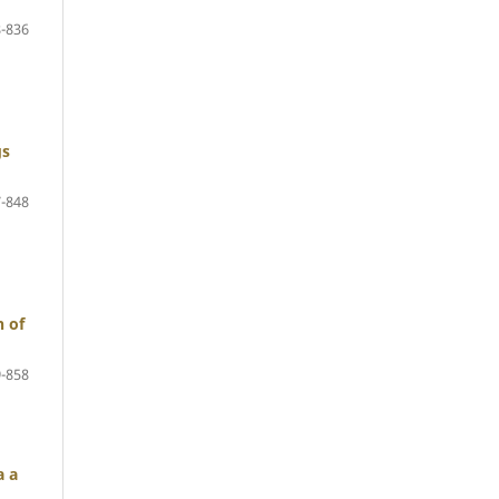
-836
gs
-848
n of
-858
a a
d