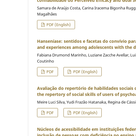
confiabilidade do Perceived Efficacy and Goal S
Samara de Araújo Costa, Carina Iracema Bigonha Ruggio,
Magalhães
PDF (English)
Hanseníase: sentidos e facetas do convívio pa
and experiences among adolescents with the d
Fabiana Drumond Marinho, Luziane Zacche Avellar, Luiz 
Coutinho
PDF
PDF (English)
Avaliação do repertório de habilidades sociais
the repertory of social skills of users of psyc
Meire Luci Silva, Yudi Frazão Hatanaka, Regina de Cássi
PDF
PDF (English)
Núcleos de acessibilidade em instituições feder
inclusão de pessoas com deficiência no ensino s