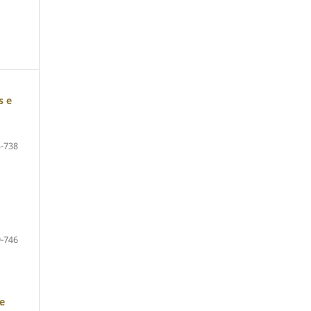
s e
-738
-746
e