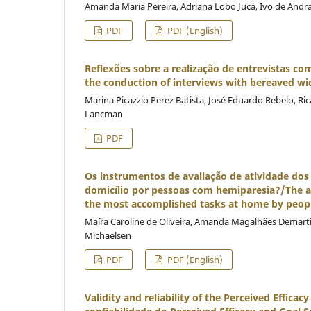
Amanda Maria Pereira, Adriana Lobo Jucá, Ivo de Andra
PDF
PDF (English)
Reflexões sobre a realização de entrevistas co
the conduction of interviews with bereaved wi
Marina Picazzio Perez Batista, José Eduardo Rebelo, R
Lancman
PDF
Os instrumentos de avaliação de atividade do
domicílio por pessoas com hemiparesia?/The a
the most accomplished tasks at home by peop
Maíra Caroline de Oliveira, Amanda Magalhães Demartin
Michaelsen
PDF
PDF (English)
Validity and reliability of the Perceived Effica