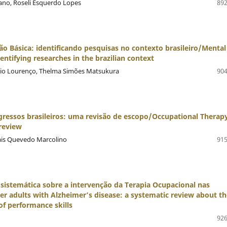
ano, Roseli Esquerdo Lopes
892
o Básica: identificando pesquisas no contexto brasileiro/Mental
entifying researches in the brazilian context
io Lourenço, Thelma Simões Matsukura
904
ressos brasileiros: uma revisão de escopo/Occupational Therapy
 review
Tais Quevedo Marcolino
915
sistemática sobre a intervenção da Terapia Ocupacional nas
 adults with Alzheimer’s disease: a systematic review about th
of performance skills
926