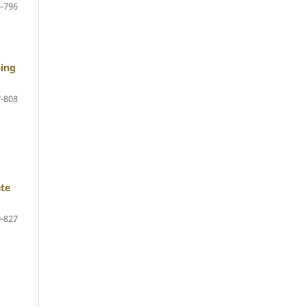
-796
ning
-808
ate
-827