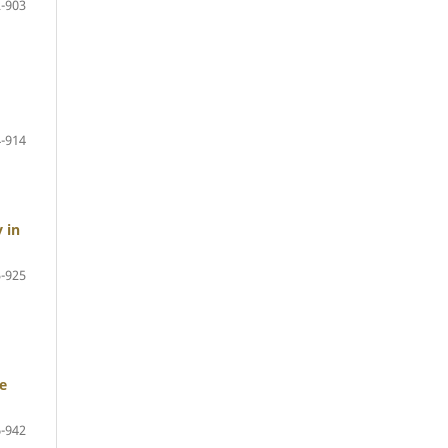
-903
-914
 in
-925
e
-942