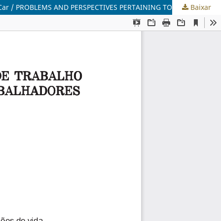
Baixar
PROBLEMAS E PERSPECTIVAS ESCOLARES E DE TRABALHO NO COTIDIANO DOS MENINOS E MENINAS TRABALHADORES DA UFSCar / PROBLEMS AND PERSPECTIVES PERTAINING TO SCHOOL AND WORK IN THE EVERYDAY OF THE UFSCAR’S BOYS AND GIRLS WORKERS