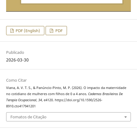
PDF (English)
PDF
Publicado
2026-03-30
Como Citar
Viana, A. V. T. S., & Panúncio-Pinto, M. P. (2026). O impacto da maternidade
no cotidiano de mulheres com filhos de 0 a 4 anos.
Cadernos Brasileiros De
Terapia Ocupacional
,
34
, e4120. https://doi.org/10.1590/2526-
8910.cto417941201
Fomatos de Citação