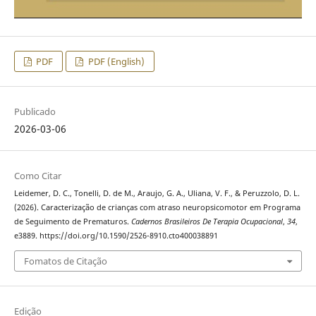
PDF
PDF (English)
Publicado
2026-03-06
Como Citar
Leidemer, D. C., Tonelli, D. de M., Araujo, G. A., Uliana, V. F., & Peruzzolo, D. L.
(2026). Caracterização de crianças com atraso neuropsicomotor em Programa
de Seguimento de Prematuros.
Cadernos Brasileiros De Terapia Ocupacional
,
34
,
e3889. https://doi.org/10.1590/2526-8910.cto400038891
Fomatos de Citação
Edição