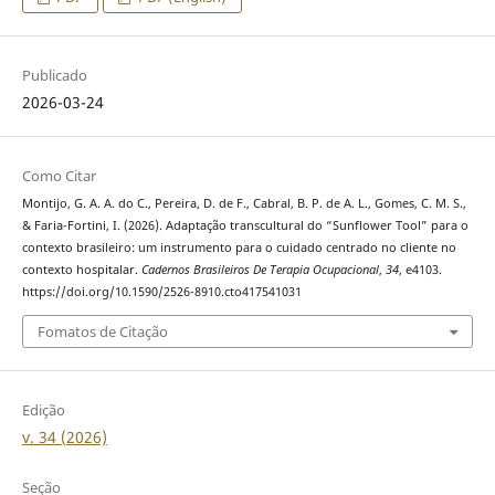
Publicado
2026-03-24
Como Citar
Montijo, G. A. A. do C., Pereira, D. de F., Cabral, B. P. de A. L., Gomes, C. M. S.,
& Faria-Fortini, I. (2026). Adaptação transcultural do “Sunflower Tool” para o
contexto brasileiro: um instrumento para o cuidado centrado no cliente no
contexto hospitalar.
Cadernos Brasileiros De Terapia Ocupacional
,
34
, e4103.
https://doi.org/10.1590/2526-8910.cto417541031
Fomatos de Citação
Edição
v. 34 (2026)
Seção