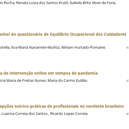
Rocha, Renata Luiza dos Santos Krutli, Isabela Brito Alves de Faria,
anhol do questionário de Equilíbrio Ocupacional dos Cuidadores
-Botella, Eva-María Navarrete-Muñoz, Miriam Hurtado-Pomares
e
ta de intervenção online em tempos de pandemia
ória Maria de Freitas Nunes, Maria do Carmo Eulálio
e
epções teórico-práticas de profissionais no nordeste brasileiro
 , Luanna Correia dos Santos , Ricardo Lopes Correia
e