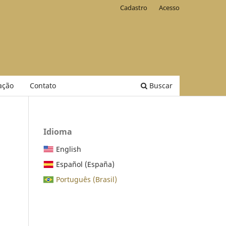
Cadastro
Acesso
ação
Contato
Buscar
Idioma
English
Español (España)
Português (Brasil)