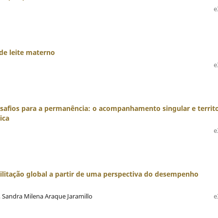
e
de leite materno
e
safios para a permanência: o acompanhamento singular e territo
ica
e
bilitação global a partir de uma perspectiva do desempenho
, Sandra Milena Araque Jaramillo
e