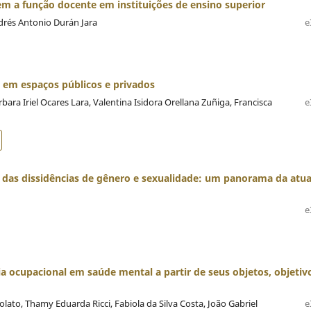
m a função docente em instituições de ensino superior
ndrés Antonio Durán Jara
e
 em espaços públicos e privados
ara Iriel Ocares Lara, Valentina Isidora Orellana Zuñiga, Francisca
e
o das dissidências de gênero e sexualidade: um panorama da atu
e
a ocupacional em saúde mental a partir de seus objetos, objetiv
olato, Thamy Eduarda Ricci, Fabiola da Silva Costa, João Gabriel
e