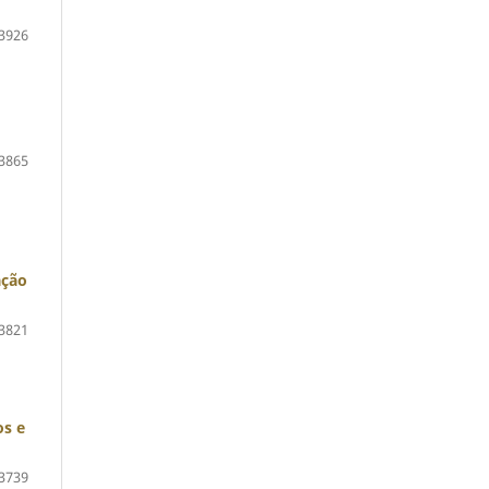
3926
3865
ação
3821
os e
3739