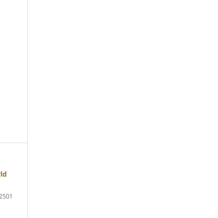
ld
2501