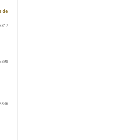
s de
3817
3898
3846