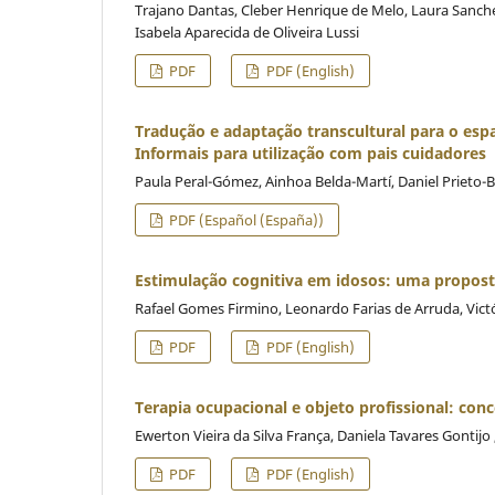
Trajano Dantas, Cleber Henrique de Melo, Laura Sanches 
Isabela Aparecida de Oliveira Lussi
PDF
PDF (English)
Tradução e adaptação transcultural para o esp
Informais para utilização com pais cuidadores
Paula Peral-Gómez, Ainhoa Belda-Martí, Daniel Prieto
PDF (Español (España))
Estimulação cognitiva em idosos: uma propos
Rafael Gomes Firmino, Leonardo Farias de Arruda, Vict
PDF
PDF (English)
Terapia ocupacional e objeto profissional: conc
Ewerton Vieira da Silva França, Daniela Tavares Gontijo
PDF
PDF (English)